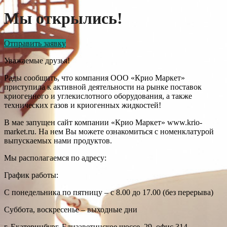
Мы открылись!
Отправить заявку
Уважаемые друзья!
Рады сообщить, что компания ООО «Крио Маркет»
приступила к активной деятельности на рынке поставок
криогенного и углекислотного оборудования, а также
технических газов и криогенных жидкостей!
В мае запущен сайт компании «Крио Маркет» www.krio-
market.ru. На нем Вы можете ознакомиться с номенклатурой
выпускаемых нами продуктов.
Мы располагаемся по адресу:
График работы:
С понедельника по пятницу – с 8.00 до 17.00 (без перерыва)
Суббота, воскресенье – выходные дни
г. Екатеринбург, Елизаветинское шоссе, 29, офис 314