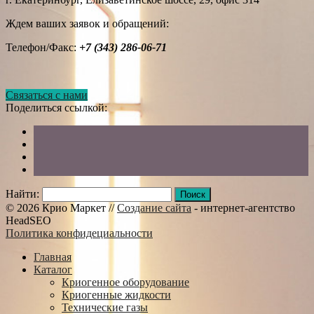
Ждем ваших заявок и обращений:
Телефон/Факс:
+7 (343) 286-06-71
Связаться с нами
Поделиться ссылкой:
Найти:
© 2026 Крио Маркет //
Создание сайта
- интернет-агентство
HeadSEO
Политика конфидециальности
Главная
Каталог
Криогенное оборудование
Криогенные жидкости
Технические газы