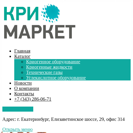
Главная
Каталог
Криогенное оборудование
Криогенные жидкости
Технические газы
Углекислотное оборудование
Новости
О компании
Контакты
+7 (343) 286-06-71
Обратная связь
Адрес: г. Екатеринбург, Елизаветинское шоссе, 29, офис 314
Открыть меню