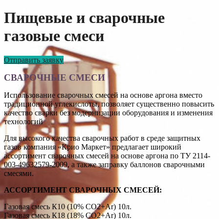
Пищевые и сварочные
газовые смеси
Отправить заявку
СВАРОЧНЫЕ СМЕСИ
Использование сварочных смесей на основе аргона вместо
традиционной углекислоты, позволяет существенно повысить
качество сварки без модернизации оборудования и изменения
технологий
Для высокого качества сварочных работ в среде защитных
газов компания «Крио Маркет» предлагает широкий
ассортимент сварочных смесей на основе аргона по ТУ 2114-
003-49632579-2009, а также заправку баллонов сварочными
смесями.
АССОРТИМЕНТ СВАРОЧНЫХ СМЕСЕЙ:
Газовая смесь К10 (10% СО2+Ar) 10л.
Газовая смесь К18 (18% СО2+Ar) 10л.