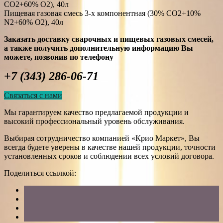
СО2+60% O2), 40л
Пищевая газовая смесь 3-х компонентная (30% СО2+10%
N2+60% О2), 40л
Заказать доставку сварочных и пищевых газовых смесей,
а также получить дополнительную информацию Вы
можете, позвонив по телефону
+7 (343) 286-06-71
Связаться с нами
Мы гарантируем качество предлагаемой продукции и
высокий профессиональный уровень обслуживания.
Выбирая сотрудничество компанией «Крио Маркет», Вы
всегда будете уверены в качестве нашей продукции, точности
установленных сроков и соблюдении всех условий договора.
Поделиться ссылкой: