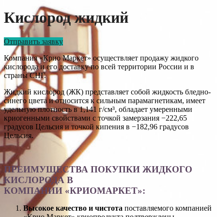
Кислород жидкий
Отправить заявку
Компания «Крио Маркет» осуществляет продажу жидкого
кислорода и его доставку по всей территории России и в
страны СНГ.
Жидкий кислород (ЖК) представляет собой жидкость бледно-
синего цвета и относится к сильным парамагнетикам, имеет
удельную плотность в 1,141 г/см³, обладает умеренными
криогенными свойствами с точкой замерзания −222,65
градусов Цельсия и точкой кипения в −182,96 градусов
Цельсия.
ПРЕИМУЩЕСТВА ПОКУПКИ ЖИДКОГО
КИСЛОРОДА В
КОМПАНИИ «КРИОМАРКЕТ»:
Высокое качество и чистота
поставляемого компанией
«Крио Маркет» криопродукта подтверждены